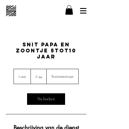
Snit papa en
zoontje 5tot10
jaar
44
euro
1 uur
1
€ 44
Stationsstraat
u
u
Nu boeken
Beschrijving van de dienst