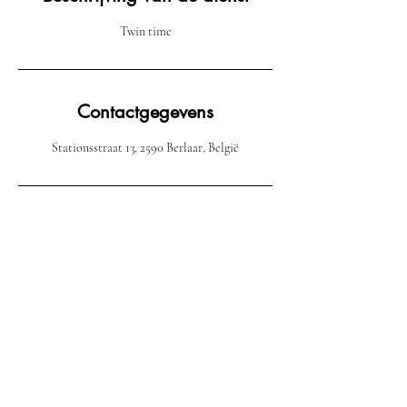
Twin time
Contactgegevens
Stationsstraat 13, 2590 Berlaar, België
Email:
Maibarber.be@gmail.com
Phone :
+32 470 31 50 61
Mai Barber & Hair Salon: BTW:
BE0797602492