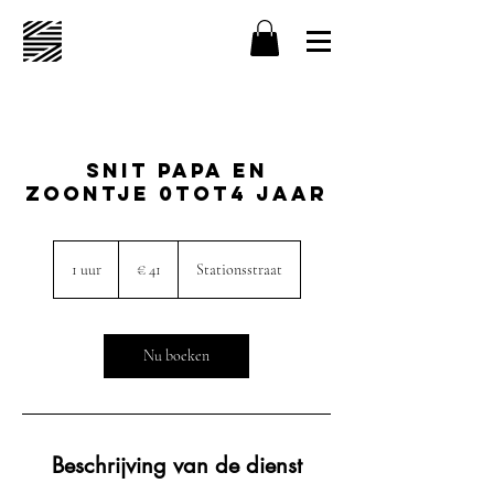
Snit papa en
zoontje 0tot4 jaar
41
euro
1 uur
1
€ 41
Stationsstraat
u
u
Nu boeken
Beschrijving van de dienst