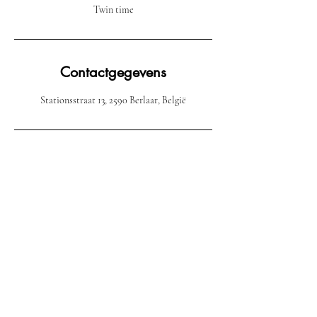
Twin time
Contactgegevens
Stationsstraat 13, 2590 Berlaar, België
Email:
Maibarber.be@gmail.com
Phone :
+32 470 31 50 61
Mai Barber & Hair Salon: BTW:
BE0797602492
Stationstraat13, 2590 Berlaar