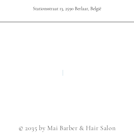
Stationsstraat 13, 2590 Berlaar, België
Mai Barber & Hair Salon: B
Phone : +32 470 31 50 61
Stationstraat13, 2590 Berlaar
© 2035 by Mai Barber & Hair Salon