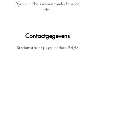
Opsteken (thuis wassen zonder brushen)
2in1
Contactgegevens
Stationsstraat 13, 2590 Berlaar, België
Email:
Maibarber.be@gmail.com
Phone :
+32 470 31 50 61
Mai Barber & Hair Salon: BTW:
BE0797602492