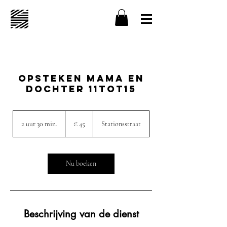
Opsteken mama en
dochter 11tot15
45
euro
2 uur 30 min.
2
€ 45
Stationsstraat
u
u
r
3
Nu boeken
0
m
i
n
.
Beschrijving van de dienst