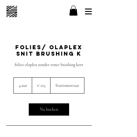
Folies/ olaplex
snit brushing K
folies olaplex zonder toner brushing kort
125
euro
4 uur
4
€ 125
Stationsstraat
u
u
r
Nu boeken