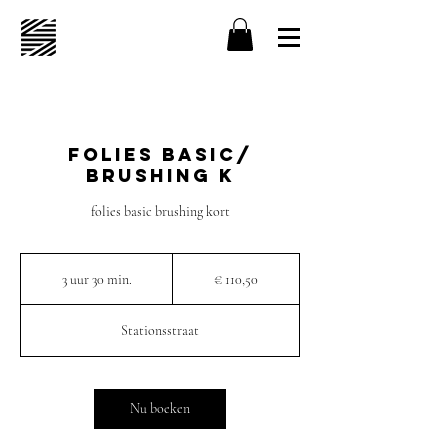
Folies basic/
Brushing K
folies basic brushing kort
110,50
euro
3 uur 30 min.
3
€ 110,50
u
u
Stationsstraat
r
3
0
m
Nu boeken
i
n